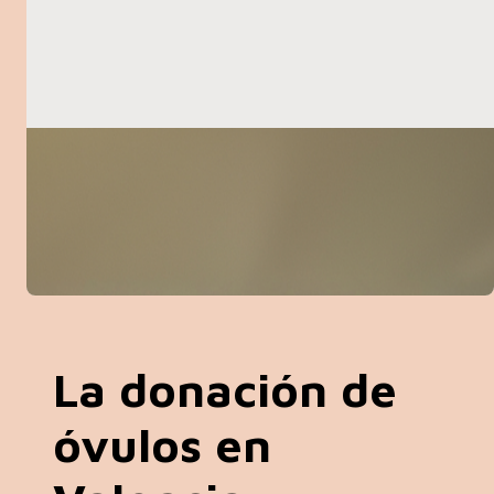
una persona sana es portadora de
mutaciones genéticas autosómicas
recesivas (como la fibrosis quística) o
recesivas ligadas al X (como el X-frágil) que
podrían transmitirse a su descendencia.
Nuetsro test es uno de los más completos
ya que estudia más de 350 enfermedades.
Historial de antecedentes familiares y
personales:
La donación de
óvulos en