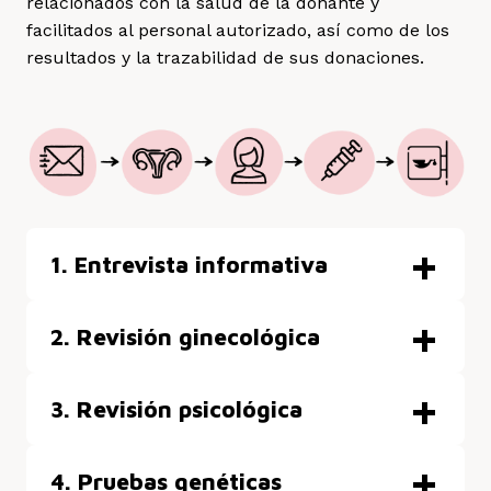
relacionados con la salud de la donante y
facilitados al personal autorizado, así como de los
resultados y la trazabilidad de sus donaciones.
+
1. Entrevista informativa
Rellena el formulario y solicita una cita
+
2. Revisión ginecológica
con nosotros
examen ginecológico
+
3. Revisión psicológica
muy completo
diagnóstico
+
de nuestros expertos
4. Pruebas genéticas