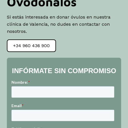
Ovodónalos
duda.
Extracción de óvulos: Se realiza en
Si estás interesada en donar óvulos en nuestra
nuestra clínica, estarás solamente
clínica de Valencia, no dudes en contactar con
unas horas y es un proceso indoloro.
nosotros.
Después de la extracción de los
óvulos, podrás continuar tu vida con
+34 960 436 900
total normalidad.