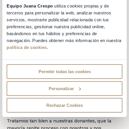
Donar óvulos en
Equipo Juana Crespo
utiliza cookies propias y de
terceros para personalizar la web, analizar nuestros
nuestra clínica de
servicios, mostrarte publicidad relacionada con tus
preferencias, gestionar nuestra publicidad online,
Valencia tiene
basándonos en tus hábitos y preferencias de
navegación. Puedes obtener más información en nuestra
ventajas
política de cookies
.
Donar óvulos en Ovodónalos es
un proceso
Permitir todas las cookies
médico completamente seguro
. Nuestro equipo
formado por
ginecólogas, psicóloga, enfermera y
personal de atención al paciente
te
Personalizar
acompañaremos durante todo el proceso para que
lo vivas con total tranquilidad, garantizando que
Rechazar Cookies
todo transcurra sin problemas.
Tratamos tan bien a nuestras donantes, que la
mayoría repite proceso con nosotros y nos