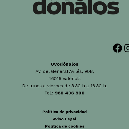
Facebook
Insta
Ovodónalos
Av. del General Avilés, 90B,
46015 València
De lunes a viernes de 8.30 h a 16.30 h.
Tel.:
960 436 900
Política de privacidad
Aviso Legal
Política de cookies