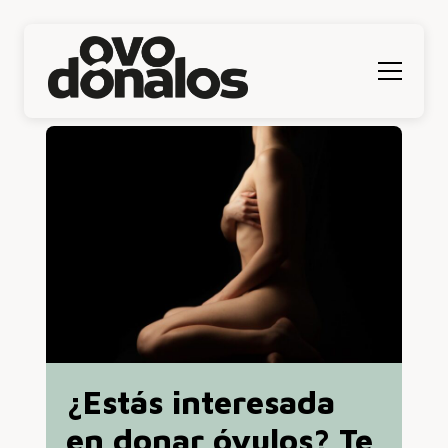
Menú
¿Estás interesada
en donar óvulos? Te