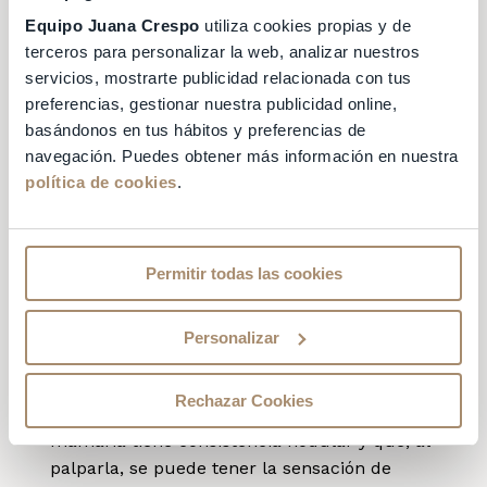
y movimiento de los senos
.
Equipo Juana Crespo
utiliza cookies propias y de
En la segunda, tenemos que
palpar
terceros para personalizar la web, analizar nuestros
servicios, mostrarte publicidad relacionada con tus
nuestros senos suavemente, tanto
preferencias, gestionar nuestra publicidad online,
tumbada como de pie
, para notar al
basándonos en tus hábitos y preferencias de
tacto posibles bultos o hundimientos.
navegación. Puedes obtener más información en nuestra
Es especialmente importante
prestar mucha
política de cookies
.
atención durante la primera
autoexploración de mama.
Debe ser más
detenida y concienzuda de lo habitual, ya
Permitir todas las cookies
que durante ésta, aprenderemos a conocer el
aspecto y la consistencia normal de nuestras
Personalizar
mamas, algo clave para identificar posibles
anomalías en el futuro.
Rechazar Cookies
Tampoco hay que olvidar que la glándula
mamaria tiene consistencia nodular y que, al
palparla, se puede tener la sensación de