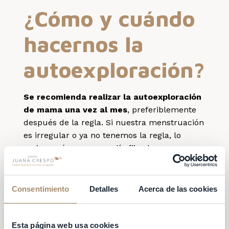
¿Cómo y cuándo
hacernos la
autoexploración?
Se recomienda realizar la autoexploración
de mama una vez al mes
, preferiblemente
después de la regla. Si nuestra menstruación
es irregular o ya no tenemos la regla, lo
mejor será marcar un día fijo al mes.
La autoexploración de los pechos tiene dos
partes:
Consentimiento
Detalles
Acerca de las cookies
La primera la realizaremos ante un
espejo, y tiene como objetivo
localizar
Esta página web usa cookies
cambios en el tamaño, color, textura