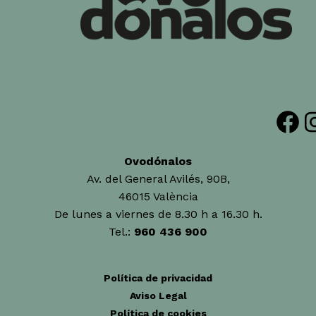
Facebook
Insta
Ovodónalos
Av. del General Avilés, 90B,
46015 València
De lunes a viernes de 8.30 h a 16.30 h.
Tel.:
960 436 900
Política de privacidad
Aviso Legal
Política de cookies