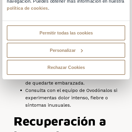
navegación. Puedes obtener más información en nuestra
Sensación de presión en el abdomen.
política de cookies
.
Cambios en el flujo vaginal, como leve
manchado.
Precauciones
Permitir todas las cookies
importantes:
Personalizar
No mantengas relaciones sexuales sin
Rechazar Cookies
protección hasta la próxima regla,
aunque es poco probable, existe riesgo
de quedarte embarazada.
Consulta con el equipo de Ovodónalos si
experimentas dolor intenso, fiebre o
síntomas inusuales.
Recuperación a