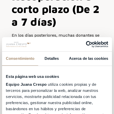
corto plazo (De 2
a 7 días)
En los días posteriores, muchas donantes se
sienten considerablemente mejor y pueden
realizar la actividad diaria habitual, excepto
deporte. Sin embargo, pueden persistir
Consentimiento
Detalles
Acerca de las cookies
síntomas leves como hinchazón o
sensibilidad en los ovarios. Esto se debe a
que los restos de los folículos, llamados
Esta página web usa cookies
cuerpos lúteos, tardan unos días en
Equipo Juana Crespo
utiliza cookies propias y de
reabsorberse.
terceros para personalizar la web, analizar nuestros
Posibles síntomas en
servicios, mostrarte publicidad relacionada con tus
preferencias, gestionar nuestra publicidad online,
esta etapa:
basándonos en tus hábitos y preferencias de