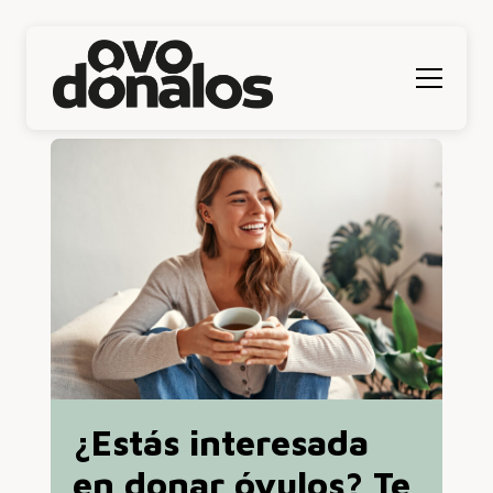
Menú
¿Estás interesada
en donar óvulos? Te