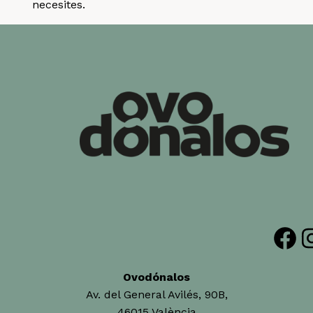
necesites.
Facebook
Insta
Ovodónalos
Av. del General Avilés, 90B,
46015 València