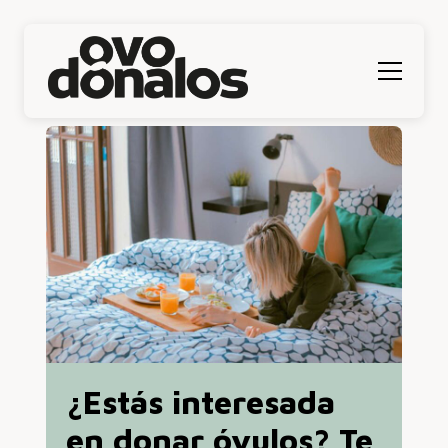
Menú
¿Estás interesada
en donar óvulos? Te