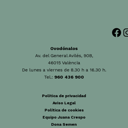
Facebook
Insta
Ovodónalos
Av. del General Avilés, 90B,
46015 València
De lunes a viernes de 8.30 h a 16.30 h.
Tel.:
960 436 900
Política de privacidad
Aviso Legal
Política de cookies
Equipo Juana Crespo
Dona Semen