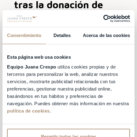
tras la donación de
óvulos
El cuidado emocional es otra parte esencial
Consentimiento
Detalles
Acerca de las cookies
de los cuidados tras la donación de óvulos.
En algunos casos la donación puede ser un
Esta página web usa cookies
proceso emocionalmente intenso, ya que
además de los cambios hormonales, como
Equipo Juana Crespo
utiliza cookies propias y de
donante puedes experimentar sentimientos
terceros para personalizar la web, analizar nuestros
de tristeza, ansiedad o incertidumbre.
servicios, mostrarte publicidad relacionada con tus
preferencias, gestionar nuestra publicidad online,
Por lo tanto, es importante que te
tomes el
basándonos en tus hábitos y preferencias de
tiempo necesario para cuidar de tu salud
navegación. Puedes obtener más información en nuestra
emocional
y buscar apoyo si es necesario.
política de cookies
.
Una forma de cuidar la salud emocional
después de la donación de óvulos es hablar
Permitir todas las cookies