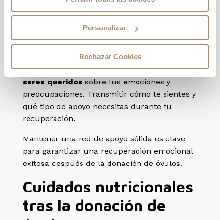
con un profesional de la salud mental, como
un terapeuta o consejero, que te pueda
ayudar a procesar tus sentimientos y
Personalizar
emociones.
Rechazar Cookies
Además, es fundamental que mantengas una
comunicación abierta y honesta con tus
seres queridos
sobre tus emociones y
preocupaciones. Transmitir cómo te sientes y
qué tipo de apoyo necesitas durante tu
recuperación.
Mantener una red de apoyo sólida es clave
para garantizar una recuperación emocional
exitosa después de la donación de óvulos.
Cuidados nutricionales
tras la donación de