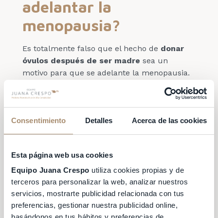
adelantar la
menopausia?
Es totalmente falso que el hecho de
donar
óvulos después de ser madre
sea un
motivo para que se adelante la menopausia.
Lo cierto es que todas las mujeres nacen con
un número finito de folículos, el cual va
disminuyendo de forma natural con el paso
Consentimiento
Detalles
Acerca de las cookies
de los años. Si decides ser donante de óvulos,
durante el proceso llevarás una medicación
para la estimulación ovárica. Este
Esta página web usa cookies
tratamiento permite que tus ovarios recluten
y maduren un mayor número de óvulos.
Equipo Juana Crespo
utiliza cookies propias y de
terceros para personalizar la web, analizar nuestros
Es absurdo pensar que, por el mero hecho de
servicios, mostrarte publicidad relacionada con tus
haber sobreestimulado tu capacidad ovárica,
preferencias, gestionar nuestra publicidad online,
tus ovarios dejarán de producir óvulos antes.
basándonos en tus hábitos y preferencias de