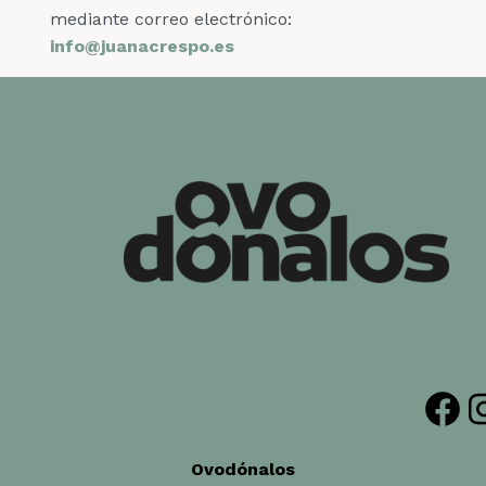
mediante correo electrónico:
info@juanacrespo.es
Facebook
Insta
Ovodónalos