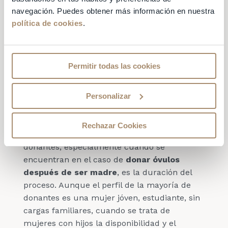
Por lo tanto, si te has decidido a
donar
navegación. Puedes obtener más información en nuestra
óvulos después de ser madre
, no debes
política de cookies
.
preocuparte, puesto que podrás volver a ser
madre más adelante si así lo deseas.
¿Cuanto tiempo dura
Permitir todas las cookies
todo el proceso de
Personalizar
donar óvulos?
Rechazar Cookies
Otra de las dudas que nos plantean nuestras
donantes, especialmente cuando se
encuentran en el caso de
donar óvulos
después de ser madre
, es la duración del
proceso. Aunque el perfil de la mayoría de
donantes es una mujer jóven, estudiante, sin
cargas familiares, cuando se trata de
mujeres con hijos la disponibilidad y el