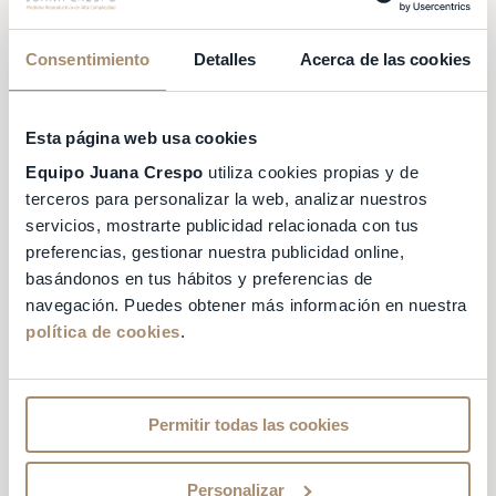
con
conciertos al aire libre
. Unos eventos
que comenzaron el pasado mes de
Consentimiento
Detalles
Acerca de las cookies
septiembre y que terminan durante el
presente mes de diciembre.
Esta página web usa cookies
Los grupos son muy variados y de gustos
Equipo Juana Crespo
utiliza cookies propias y de
muy dispares y que se celebran los sábados
terceros para personalizar la web, analizar nuestros
de 11.30 a 14.40 horas bajo la pérgola
servicios, mostrarte publicidad relacionada con tus
dispuesta a un precio bastante reducido.
preferencias, gestionar nuestra publicidad online,
Éstos son los
2 conciertos restantes
:
basándonos en tus hábitos y preferencias de
navegación. Puedes obtener más información en nuestra
Sábado 11: Niña Coyote eta Chico
política de cookies
.
Tornado + Exfan
Sábado 18: Leftee + Laborde +
Blackfang
Permitir todas las cookies
Personalizar