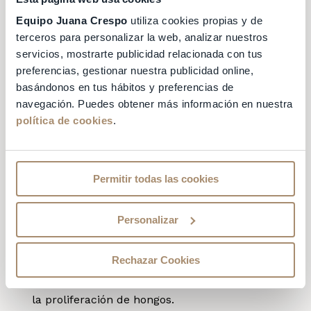
contigo
toallitas húmedas especiales
para
Equipo Juana Crespo
utiliza cookies propias y de
higiene íntima femenina.
terceros para personalizar la web, analizar nuestros
servicios, mostrarte publicidad relacionada con tus
Son toallitas suaves diseñadas para limpiar la
preferencias, gestionar nuestra publicidad online,
zona sin alterar su pH natural.
basándonos en tus hábitos y preferencias de
Salud digestiva para el
navegación. Puedes obtener más información en nuestra
política de cookies
.
cuidado íntimo
Para una adecuada higiene íntima femenina,
Permitir todas las cookies
es importante mantener una dieta saludable.
Evita los alimentos ricos en azúcares
y
opta por alimentos frescos y naturales tanto
Personalizar
como sea posible.
Rechazar Cookies
Esto te ayudará a mantener un equilibrio
saludable de bacterias en tu cuerpo y evitará
la proliferación de hongos.