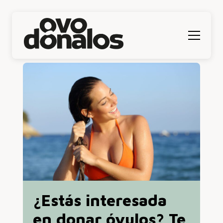
Menú
¿Estás interesada
en donar óvulos? Te