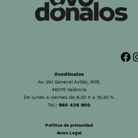
Facebook
Insta
Ovodónalos
Av. del General Avilés, 90B,
46015 València
De lunes a viernes de 8.30 h a 16.30 h.
Tel.:
960 436 900
Política de privacidad
Aviso Legal