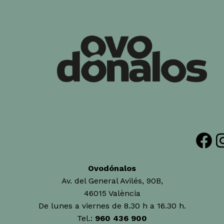
Facebook
Insta
Ovodónalos
Av. del General Avilés, 90B,
46015 València
De lunes a viernes de 8.30 h a 16.30 h.
Tel.:
960 436 900