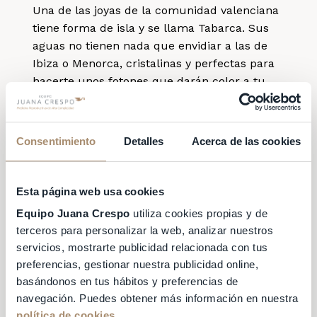
Una de las joyas de la comunidad valenciana
tiene forma de isla y se llama Tabarca. Sus
aguas no tienen nada que envidiar a las de
Ibiza o Menorca, cristalinas y perfectas para
hacerte unos fotones que darán color a tu
feed de Instagram, un plan perfecto para
pasar el día y mucho más económico que
coger un barco o avión a una isla paradisiaca.
Consentimiento
Detalles
Acerca de las cookies
Por solo 8 euros puedes tener un viaje de ida
y vuelta para conocer este rincón que seguro
Esta página web usa cookies
te sorprenderá.
Equipo Juana Crespo
utiliza cookies propias y de
¿Aventurera? No
terceros para personalizar la web, analizar nuestros
servicios, mostrarte publicidad relacionada con tus
te pierdas la
preferencias, gestionar nuestra publicidad online,
basándonos en tus hábitos y preferencias de
Tomatina
navegación. Puedes obtener más información en nuestra
política de cookies
.