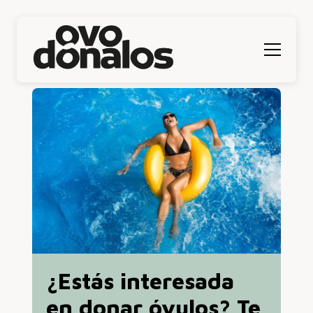
Menú
¿Estás interesada
en donar óvulos? Te