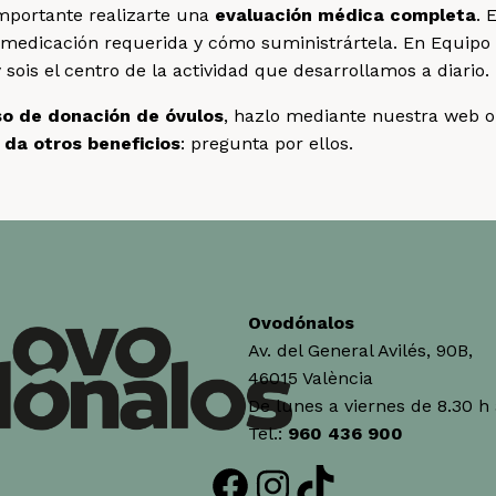
mportante realizarte una
evaluación médica completa
. 
a medicación requerida y cómo suministrártela. En Equip
ois el centro de la actividad que desarrollamos a diario.
o de donación de óvulos
, hazlo mediante nuestra web o
da otros beneficios
: pregunta por ellos.
Ovodónalos
Av. del General Avilés, 90B,
46015 València
De lunes a viernes de 8.30 h 
Tel.:
960 436 900
Facebook
Instagram
TikTok