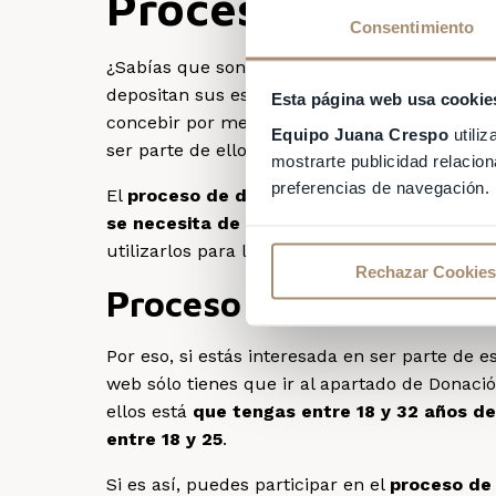
Proceso de donac
Consentimiento
¿Sabías que son muchas las mujeres y parej
depositan sus esperanzas en nosotros porq
Esta página web usa cookie
concebir por medios naturales, les damos el 
Equipo Juana Crespo
utiliz
ser parte de ello.
mostrarte publicidad relacion
preferencias de navegación.
El
proceso de donación de óvulos
se realiz
se necesita de una donante joven y sana q
utilizarlos para lograr su sueño de ser mamá
Rechazar Cookies
Proceso de donación d
Por eso, si estás interesada en ser parte de 
web sólo tienes que ir al apartado de Donaci
ellos está
que tengas entre 18 y 32 años de
entre 18 y 25
.
Si es así, puedes participar en el
proceso de