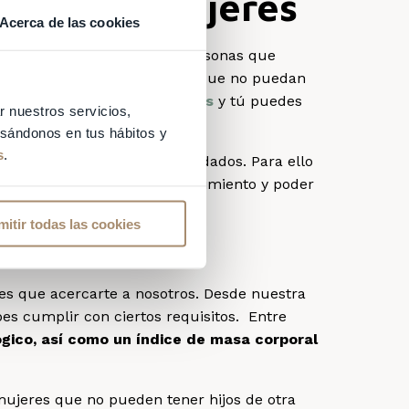
 a otras mujeres
Acerca de las cookies
de concebir un bebé? Son personas que
 causas que han ocasionado que no puedan
oceso de donación de óvulos
y tú puedes
r nuestros servicios,
basándonos en tus hábitos y
s
.
iones idóneas para ser fecundados. Para ello
e llevemos a cabo este procedimiento y poder
mitir todas las cookies
spo
enes que acercarte a nosotros. Desde nuestra
es cumplir con ciertos requisitos. Entre
ógico, así como un índice de masa corporal
 mujeres que no pueden tener hijos de otra