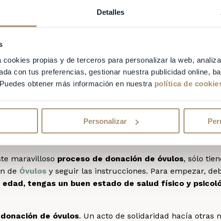
ión de óvulos: ayuda
Detalles
as que acuden a Equipo Juana Crespo con la esperanza 
ue saben que cumpliremos su anhelo. Dependiendo de las
s
tratamiento indicado. Uno de ellos tiene que ver con el
pr
a cookies propias y de terceros para personalizar la web, analiza
ada con tus preferencias, gestionar nuestra publicidad online, 
 Puedes obtener más información en nuestra
política de cookie
a cuando los óvulos de una paciente no reúnen las condic
ue provea estas células
. Y confían en nosotros para qu
s.
Personalizar
Per
e óvulos de Equipo Juana Cre
este maravilloso
proceso de donación de óvulos
, sólo ti
ón de
Óvulos
y seguir las instrucciones. Para empezar, deb
 edad, tengas un buen estado de salud físico y psicol
 donación de óvulos
. Un acto de solidaridad hacía otras