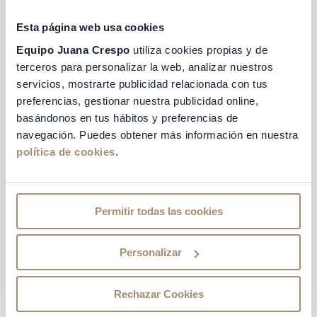
ayudarte a saber
cómo aumentar la libido
en la mujer
y a encontrar respuesta a
Esta página web usa cookies
cualquier tipo de duda sexual, hormonal o
Equipo Juana Crespo
utiliza cookies propias y de
reproductiva que puedas tener.
terceros para personalizar la web, analizar nuestros
Puedes dar mayor
servicios, mostrarte publicidad relacionada con tus
preferencias, gestionar nuestra publicidad online,
variedad a tu vida
basándonos en tus hábitos y preferencias de
navegación. Puedes obtener más información en nuestra
amorosa
política de cookies
.
El recurrir siempre a las mismas técnicas o
rutinas al tener relaciones sexuales puede
Permitir todas las cookies
afectar la libido sexual de la pareja. La rutina
puede poco a poco ir afectando el deseo del
uno por el otro o generar monotonía en los
Personalizar
encuentros íntimos.
Rechazar Cookies
Recurrir a nuevas formas o detalles de
despertar el interés en la pareja os permitirá