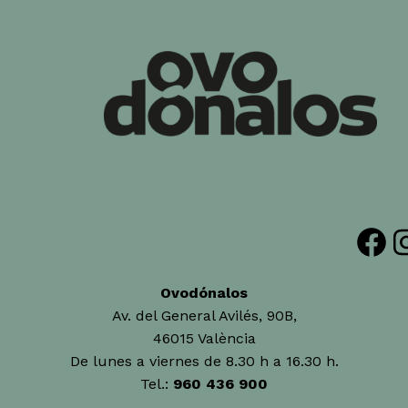
Facebook
Insta
Ovodónalos
Av. del General Avilés, 90B,
46015 València
De lunes a viernes de 8.30 h a 16.30 h.
Tel.:
960 436 900