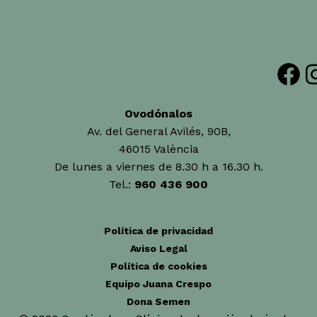
Facebook
Insta
Ovodónalos
Av. del General Avilés, 90B,
46015 València
De lunes a viernes de 8.30 h a 16.30 h.
Tel.:
960 436 900
Política de privacidad
Aviso Legal
Política de cookies
Equipo Juana Crespo
Dona Semen