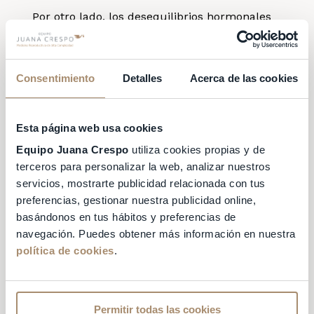
Por otro lado, los desequilibrios hormonales
pueden ser otra de las causas. Por ejemplo,
cuando la concentración de la
hormona
tiroidea es excesiva o insuficiente, la
Consentimiento
Detalles
Acerca de las cookies
menstruación se puede ver afectada
.
Algunas chicas también fabrican un exceso
Esta página web usa cookies
de andrógenos, unas hormonas que
favorecen el crecimiento de vello en la cara,
Equipo Juana Crespo
utiliza cookies propias y de
terceros para personalizar la web, analizar nuestros
la barbilla, el pecho y el abdomen. Las chicas
servicios, mostrarte publicidad relacionada con tus
con una cantidad excesiva de estas
preferencias, gestionar nuestra publicidad online,
hormonas también pueden engordar y tener
basándonos en tus hábitos y preferencias de
menstruaciones irregulares.
navegación. Puedes obtener más información en nuestra
En la mayoría de los casos, la irregularidad
política de cookies
.
de los ciclos forma parte de los cambios
normales propios de la adolescencia pero,
con el paso de los años,
la regla suele
Permitir todas las cookies