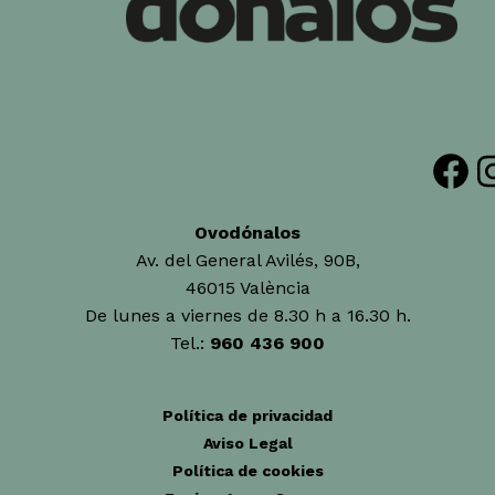
Facebook
Insta
Ovodónalos
Av. del General Avilés, 90B,
46015 València
De lunes a viernes de 8.30 h a 16.30 h.
Tel.:
960 436 900
Política de privacidad
Aviso Legal
Política de cookies