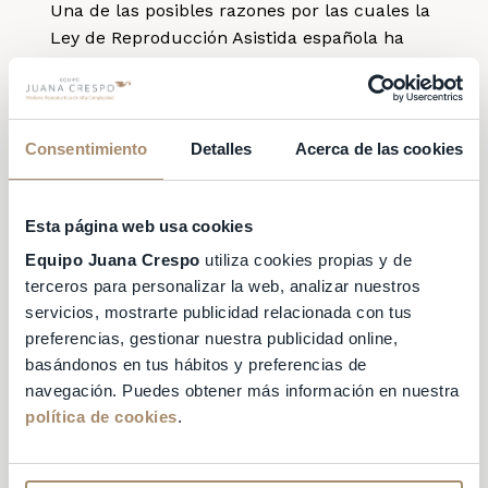
Una de las posibles razones por las cuales la
Ley de Reproducción Asistida española ha
impuesto este límite en cuanto al número de
hijos de una misma donante es para
evitar
las probabilidades de interacción entre
hijos provenientes de una misma donante
.
Consentimiento
Detalles
Acerca de las cookies
Es decir, para
prevenir la consanguinidad
inadvertida
. Este es un motivo de peso para
Esta página web usa cookies
tener una idea clara sobre cuántas veces se
pueden donar óvulos.
Equipo Juana Crespo
utiliza cookies propias y de
terceros para personalizar la web, analizar nuestros
¿Cada cuánto se
servicios, mostrarte publicidad relacionada con tus
preferencias, gestionar nuestra publicidad online,
pueden donar
basándonos en tus hábitos y preferencias de
navegación. Puedes obtener más información en nuestra
óvulos?
política de cookies
.
Ante el interrogante de cada cuánto se puede