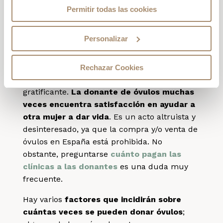
donar óvulos, Juana Crespo recomienda que
Permitir todas las cookies
el período mínimo entre una donación y
otra sea de tres meses
.
Personalizar
No es extraño que una mujer decida donar
sus óvulos más de una vez, pues este es un
Rechazar Cookies
proceso relativamente sencillo, seguro y
gratificante.
La donante de óvulos muchas
veces encuentra satisfacción en ayudar a
otra mujer a dar vida
. Es un acto altruista y
desinteresado, ya que la compra y/o venta de
óvulos en España está prohibida. No
obstante, preguntarse
cuánto pagan las
clínicas a las donantes
es una duda muy
frecuente.
Hay varios
factores que incidirán sobre
cuántas veces se pueden donar óvulos
;