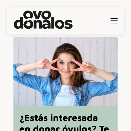
Menú
¿Estás interesada
en donar óvulos? Te