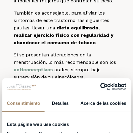
a todas las mujeres que controlen su peso.
También es aconsejable, para aliviar los
síntomas de este trastorno, las siguientes
pautas: llevar una
dieta equilibrada,
realizar ejercicio físico con regularidad y
abandonar el consumo de tabaco
.
Si se presentan alteraciones en la
menstruación, lo más recomendable son los
anticonceptivos
orales, siempre bajo
supervisión de tu ginecólogo/a.
¿Es seguro donar
óvulos si tengo
Consentimiento
Detalles
Acerca de las cookies
SOP?
Esta página web usa cookies