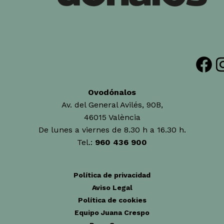
Facebook
Insta
Ovodónalos
Av. del General Avilés, 90B,
46015 València
De lunes a viernes de 8.30 h a 16.30 h.
Tel.:
960 436 900
Política de privacidad
Aviso Legal
Política de cookies
Equipo Juana Crespo