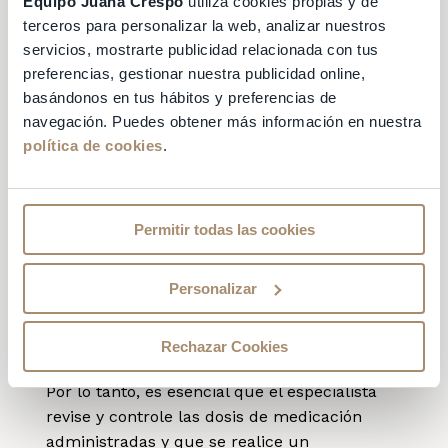
Equipo Juana Crespo
utiliza cookies propias y de
La donación de óvulos con ovarios
terceros para personalizar la web, analizar nuestros
poliquísticos es un proceso que, bajo los
servicios, mostrarte publicidad relacionada con tus
controles médicos adecuados, es seguro para
preferencias, gestionar nuestra publicidad online,
todas las mujeres que presentan esta
basándonos en tus hábitos y preferencias de
condición.
navegación. Puedes obtener más información en nuestra
política de cookies
.
Sin embargo, es importante recordar que
cada caso es único y que
cada donante
debe ser evaluada de forma individual
.
Permitir todas las cookies
Además, las mujeres con SOP que deseen
donar óvulos deben ser conscientes de que
Personalizar
existe un mayor riesgo de tener una
respuesta exagerada al tratamiento de
Rechazar Cookies
estimulación ovárica.
Por lo tanto, es esencial que el especialista
revise y controle las dosis de medicación
administradas y que se realice un