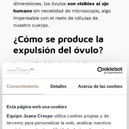
dimensiones, los óvulos
son visibles al ojo
humano
sin necesidad de microscopio, algo
impensable con el resto de células de
nuestro cuerpo.
¿Cómo se produce la
expulsión del óvulo?
La expulsión del óvulo u ovulación se
produce
cada 28 días
. Esta liberación no es
un evento «súbito» y «explosivo», tal y como
se creyó durante años, sino que se trata de
Consentimiento
Detalles
Acerca de las cookies
un
proceso complejo que dura hasta 15
minutos
.
Esta página web usa cookies
Las primeras imágenes reales de la ovulación
Equipo Juana Crespo
utiliza cookies propias y de
humana fueron tomadas en el año 2008
terceros para personalizar la web, analizar nuestros
cuando, de manera casual, el Dr. Jacques