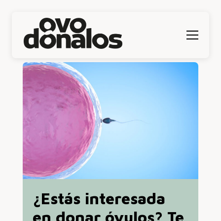
Menú
¿Estás interesada
en donar óvulos? Te