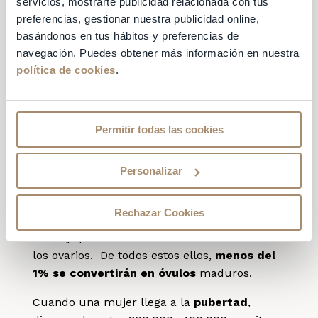
servicios, mostrarte publicidad relacionada con tus
Donnez pudo documentar gráficamente la
preferencias, gestionar nuestra publicidad online,
liberación del óvulo mientras practicaba una
basándonos en tus hábitos y preferencias de
histerectomía a una paciente.
navegación. Puedes obtener más información en nuestra
política de cookies
.
¿Las mujeres tenemos
todos los óvulos
cuando nacemos?
Permitir todas las cookies
Se calcula que las mujeres nacemos con
Personalizar
2.000.000-3.000.000
folículos ováricos. Los
folículos son estructuras o conjuntos
Rechazar Cookies
celulares, de forma esférica, que rodean al
óvulo y que se encuentran en el interior de
los ovarios. De todos estos ellos,
menos del
1% se convertirán en óvulos
maduros.
Cuando una mujer llega a la
pubertad
,