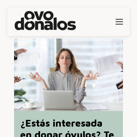
Menú
¿Estás interesada
en donar óvulos? Te