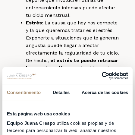
deporte que involucre rutinas de
entrenamiento intensas puede afectar
tu ciclo menstrual.
Estrés
: La causa que hoy nos compete
y la que queremos tratar es el estrés.
Exponerte a situaciones que te generan
angustia puede llegar a afectar
directamente la regularidad de tu ciclo.
De hecho,
el estrés te puede retrasar
la menstruación
considerablemente.
¿Por qué el
Consentimiento
Detalles
Acerca de las cookies
estrés puede
retrasar la
Esta página web usa cookies
Equipo Juana Crespo
utiliza cookies propias y de
menstruación?
terceros para personalizar la web, analizar nuestros