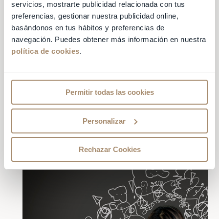
servicios, mostrarte publicidad relacionada con tus
preferencias, gestionar nuestra publicidad online,
Si te estás preguntando cómo es que algo
basándonos en tus hábitos y preferencias de
emocional como el estrés puede afectar
navegación. Puedes obtener más información en nuestra
directamente en
la regularidad de tu ciclo
política de cookies
.
menstrual
, vamos a explicarlo con
detenimiento para que encuentres todas las
respuestas.
Permitir todas las cookies
Incluso si tienes un
ciclo menstrual
regular,
es posible que una situación estresante logre
Personalizar
hacer que tengas un retraso significativo.
Rechazar Cookies